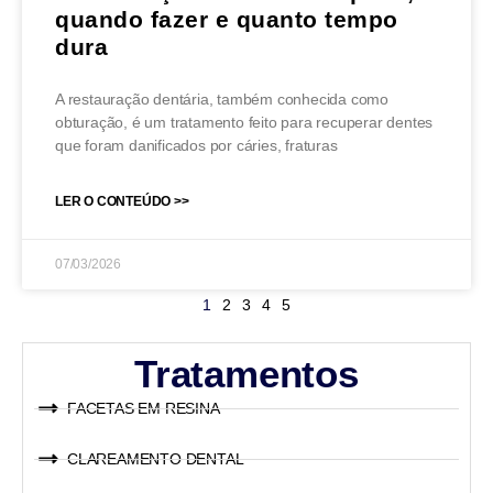
quando fazer e quanto tempo
dura
A restauração dentária, também conhecida como
obturação, é um tratamento feito para recuperar dentes
que foram danificados por cáries, fraturas
LER O CONTEÚDO >>
07/03/2026
1
2
3
4
5
Tratamentos
FACETAS EM RESINA
CLAREAMENTO DENTAL